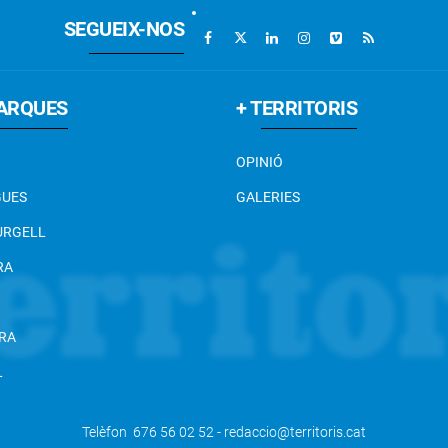
SEGUEIX-NOS
ARQUES
+ TERRITORIS
OPINIÓ
GUES
GALERIES
 URGELL
RA
RA
L
Telèfon 676 56 02 52 - redaccio@territoris.cat