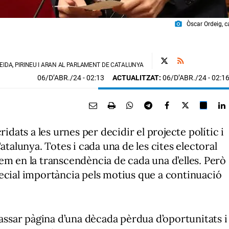
photo_camera
Òscar Ordeig, c
EIDA, PIRINEU I ARAN AL PARLAMENT DE CATALUNYA
06/D’ABR./24
- 02:13
ACTUALITZAT:
06/D’ABR./24 - 02:1
ridats a les urnes per decidir el projecte polític i
atalunya. Totes i cada una de les cites electoral
em en la transcendència de cada una d’elles. Però
ecial importància pels motius que a continuació
passar pàgina d’una dècada pèrdua d’oportunitats i