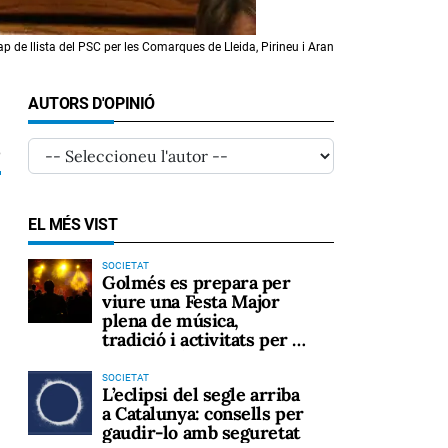
ap de llista del PSC per les Comarques de Lleida, Pirineu i Aran
AUTORS D'OPINIÓ
6
EL MÉS VIST
SOCIETAT
Golmés es prepara per
viure una Festa Major
plena de música,
tradició i activitats per a
tots els públics
SOCIETAT
L’eclipsi del segle arriba
a Catalunya: consells per
gaudir-lo amb seguretat