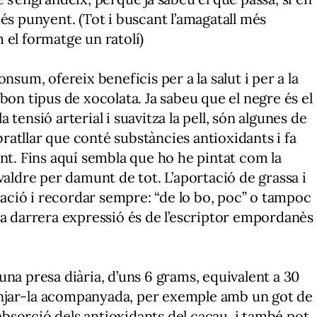
és punyent. (Tot i buscant l’amagatall més
 el formatge un ratolí)
nsum, ofereix beneficis per a la salut i per a la
bon tipus de xocolata. Ja sabeu que el negre és el
la tensió arterial i suavitza la pell, són algunes de
atllar que conté substàncies antioxidants i fa
ent. Fins aquí sembla que ho he pintat com la
valdre per damunt de tot. L’aportació de grassa i
ció i recordar sempre: “de lo bo, poc” o tampoc
ta darrera expressió és de l’escriptor empordanès
na presa diària, d’uns 6 grams, equivalent a 30
njar-la acompanyada, per exemple amb un got de
’absorció dels antioxidants del cacau, i també pot