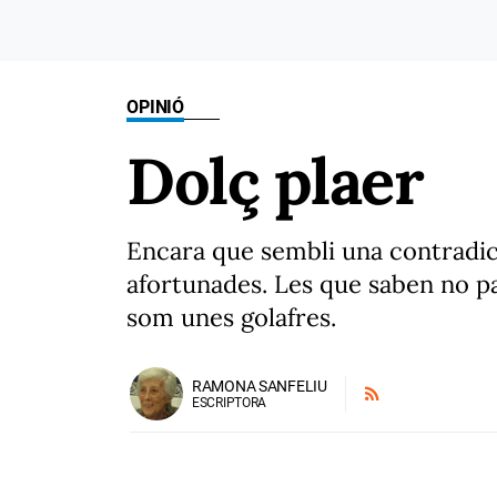
OPINIÓ
Dolç plaer
Encara que sembli una contradicc
afortunades. Les que saben no pa
som unes golafres.
RAMONA SANFELIU
ESCRIPTORA