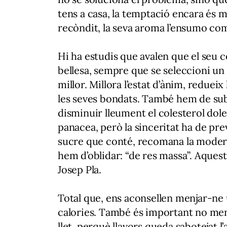
tens a casa, la temptació encara és m
recòndit, la seva aroma l’ensumo com
Hi ha estudis que avalen que el seu co
bellesa, sempre que se seleccioni un 
millor. Millora l’estat d’ànim, redueix 
les seves bondats. També hem de subr
disminuir lleument el colesterol dol
panacea, però la sinceritat ha de pre
sucre que conté, recomana la modera
hem d’oblidar: “de res massa”. Aques
Josep Pla.
Total que, ens aconsellen menjar-ne u
calories. També és important no me
llet, perquè llavors queda sabotejat l