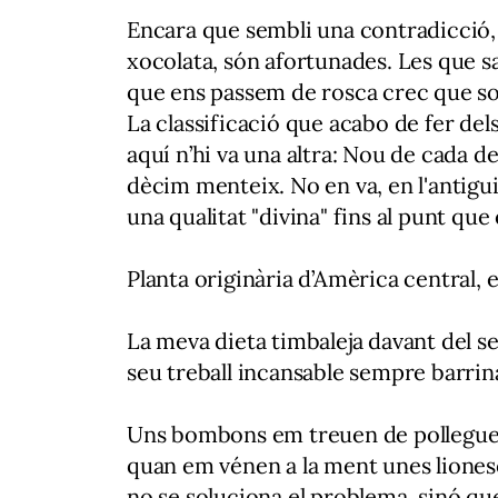
Encara que sembli una contradicció, 
xocolata, són afortunades. Les que sab
que ens passem de rosca crec que som u
La classificació que acabo de fer del
aquí n’hi va una altra: Nou de cada d
dècim menteix. No en va, en l'antiguit
una qualitat "divina" fins al punt qu
Planta originària d’Amèrica central,
La meva dieta timbaleja davant del 
seu treball incansable sempre barrin
Uns bombons em treuen de polleguera
quan em vénen a la ment unes lionese
no se soluciona el problema, sinó que