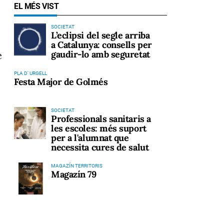
EL MÉS VIST
SOCIETAT
L’eclipsi del segle arriba
a Catalunya: consells per
gaudir-lo amb seguretat
e
PLA D' URGELL
Festa Major de Golmés
SOCIETAT
Professionals sanitaris a
les escoles: més suport
per a l'alumnat que
necessita cures de salut
MAGAZÍN TERRITORIS
Magazín 79