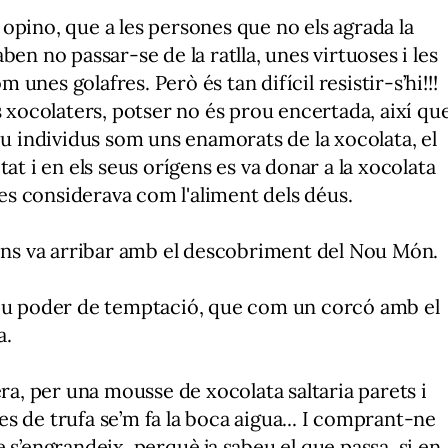
opino, que a les persones que no els agrada la
en no passar-se de la ratlla, unes virtuoses i les
nes golafres. Però és tan difícil resistir-s’hi!!!
s xocolaters, potser no és prou encertada, així qu
eu individus som uns enamorats de la xocolata, el
at i en els seus orígens es va donar a la xocolata
e es considerava com l'aliment dels déus.
 ens va arribar amb el descobriment del Nou Món.
seu poder de temptació, que com un corcó amb el
a.
, per una mousse de xocolata saltaria parets i
s de trufa se’m fa la boca aigua... I comprant-ne
 s’engrandeix, perquè ja sabeu el que passa, si en