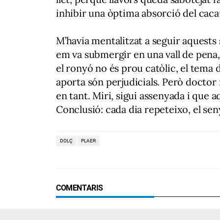
inhibir una òptima absorció del caca
M’havia mentalitzat a seguir aquests s
em va submergir en una vall de pena,
el ronyó no és prou catòlic, el tema d
aporta són perjudicials. Però doctor
en tant. Miri, sigui assenyada i que 
Conclusió: cada dia repeteixo, el se
DOLÇ
PLAER
COMENTARIS