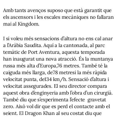
Amb tants avenços suposo que està garantit que
els ascensors i les escales mecàniques no fallaran
mai al Kingdom.
I si voleu més sensacions d’altura no ens cal anar
a l’Aràbia Saudita. Aquí a la cantonada, al parc
temàtic de Port Aventura, aquesta temporada
han inaugurat una nova atracció. És la muntanya
russa més alta d’Europa,76 metres. També té la
caiguda més llarga, de78 metresi la més ràpida
velocitat punta, de134 km/h. Sensació d’altura i
velocitat assegurades. El seu director compara
aquest obra d’enginyeria amb l’obra d’un cirurgià.
També diu que s’experimenta l’efecte gravetat
zero. Això vol dir que es perd el contacte amb el
seient. El Dragon Khan al seu costat diu que