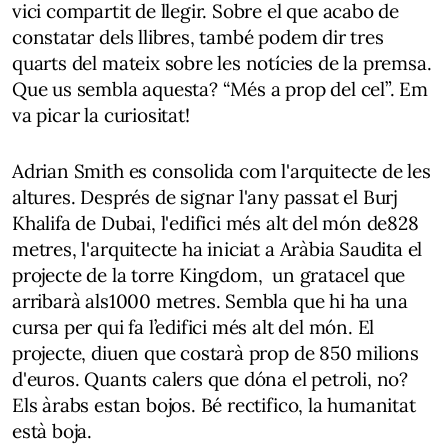
vici compartit de llegir. Sobre el que acabo de
constatar dels llibres, també podem dir tres
quarts del mateix sobre les notícies de la premsa.
Que us sembla aquesta? “Més a prop del cel”. Em
va picar la curiositat!
Adrian Smith es consolida com l'arquitecte de les
altures. Després de signar l'any passat el Burj
Khalifa de Dubai, l'edifici més alt del món de828
metres, l'arquitecte ha iniciat a Aràbia Saudita el
projecte de la torre Kingdom, un gratacel que
arribarà als1000 metres. Sembla que hi ha una
cursa per qui fa l’edifici més alt del món. El
projecte, diuen que costarà prop de 850 milions
d'euros. Quants calers que dóna el petroli, no?
Els àrabs estan bojos. Bé rectifico, la humanitat
està boja.