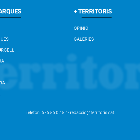
ARQUES
+ TERRITORIS
OPINIÓ
GUES
GALERIES
 URGELL
RA
RA
L
Telèfon 676 56 02 52 - redaccio@territoris.cat