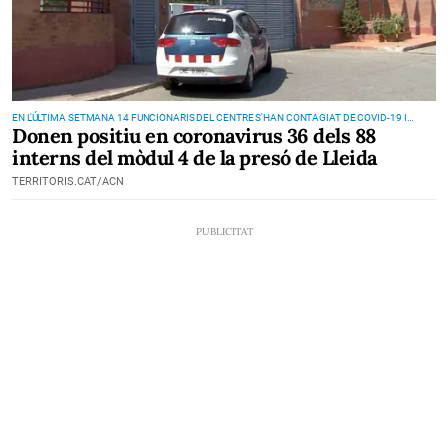
EN L'ÚLTIMA SETMANA 14 FUNCIONARIS DEL CENTRE S'HAN CONTAGIAT DE COVID-19 I
Donen positiu en coronavirus 36 dels 88
ESTAN AÏLLATS
interns del mòdul 4 de la presó de Lleida
TERRITORIS.CAT/ACN