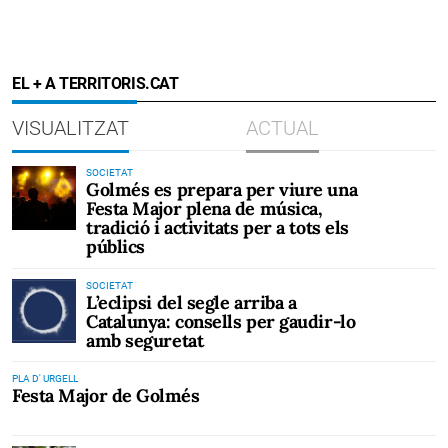
EL + A TERRITORIS.CAT
VISUALITZAT
ACTUAL
SOCIETAT
Golmés es prepara per viure una
Festa Major plena de música,
tradició i activitats per a tots els
públics
SOCIETAT
L’eclipsi del segle arriba a
Catalunya: consells per gaudir-lo
amb seguretat
PLA D' URGELL
Festa Major de Golmés