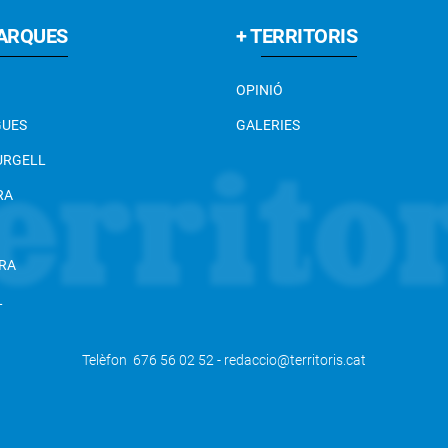
ARQUES
+ TERRITORIS
OPINIÓ
GUES
GALERIES
 URGELL
RA
RA
L
Telèfon 676 56 02 52 - redaccio@territoris.cat