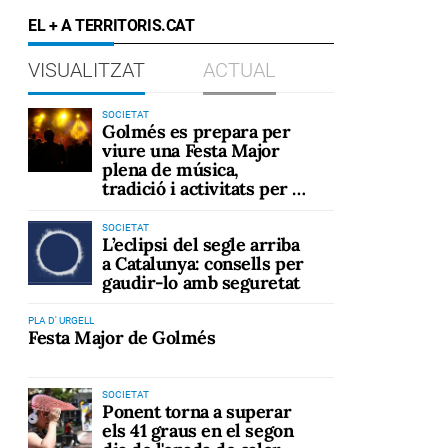
EL + A TERRITORIS.CAT
VISUALITZAT
ACTUAL
SOCIETAT
Golmés es prepara per
viure una Festa Major
plena de música,
tradició i activitats per a
tots els públics
SOCIETAT
L’eclipsi del segle arriba
a Catalunya: consells per
gaudir-lo amb seguretat
PLA D' URGELL
Festa Major de Golmés
SOCIETAT
Ponent torna a superar
els 41 graus en el segon