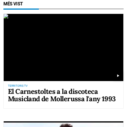
MÉS VIST
play_arrow
TERRITORIS TV
El Carnestoltes a la discoteca
Musicland de Mollerussa l'any 1993