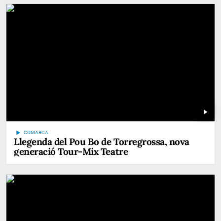
play_arrow
play_arrow
COMARCA
Llegenda del Pou Bo de Torregrossa, nova
generació Tour-Mix Teatre