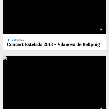
play_arrow
play_arrow
COMARCA
Concert Estelada 2013 - Vilanova de Bellpuig
play_arrow