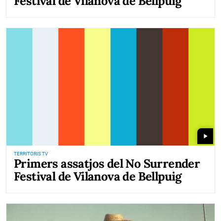
Festival de Vilanova de Bellpuig
play_arrow
TERRITORIS TV
Primers assatjos del No Surrender
Festival de Vilanova de Bellpuig