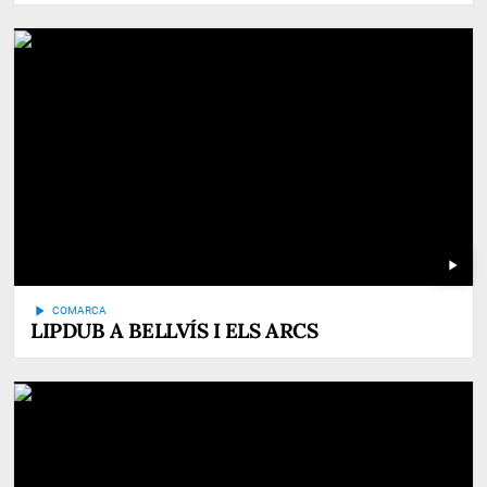
play_arrow
play_arrow
COMARCA
LIPDUB A BELLVÍS I ELS ARCS