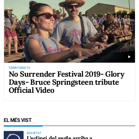
play_arrow
TERRITORIS TV
No Surrender Festival 2019- Glory
Days- Bruce Springsteen tribute
Official Video
EL MÉS VIST
SOCIETAT
L’eclipsi del segle arriba a