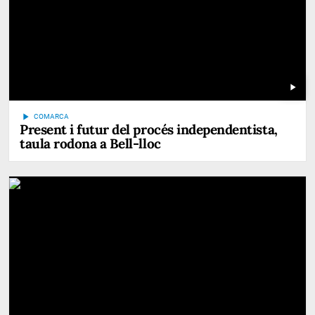
play_arrow
play_arrow
COMARCA
Present i futur del procés independentista,
taula rodona a Bell-lloc