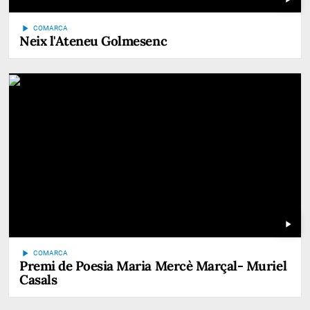
play_arrow
COMARCA
Neix l'Ateneu Golmesenc
play_arrow
play_arrow
COMARCA
Premi de Poesia Maria Mercè Marçal- Muriel
Casals