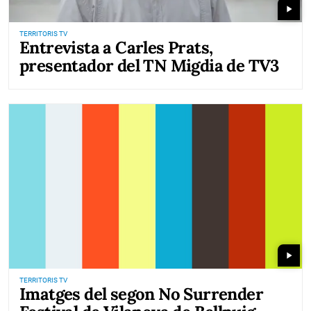
play_arrow
TERRITORIS TV
Entrevista a Carles Prats,
presentador del TN Migdia de TV3
play_arrow
TERRITORIS TV
Imatges del segon No Surrender