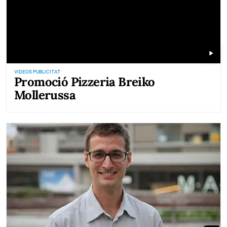
play_arrow
VIDEOS PUBLICITAT
Promoció Pizzeria Breiko
Mollerussa