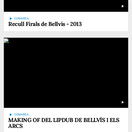
play_arrow
play_arrow
COMARCA
Recull Firals de Bellvís - 2013
play_arrow
play_arrow
COMARCA
MAKING OF DEL LIPDUB DE BELLVÍS I ELS
ARCS