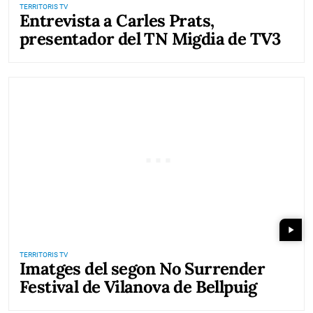
TERRITORIS TV
Entrevista a Carles Prats,
presentador del TN Migdia de TV3
play_arrow
TERRITORIS TV
Imatges del segon No Surrender
Festival de Vilanova de Bellpuig