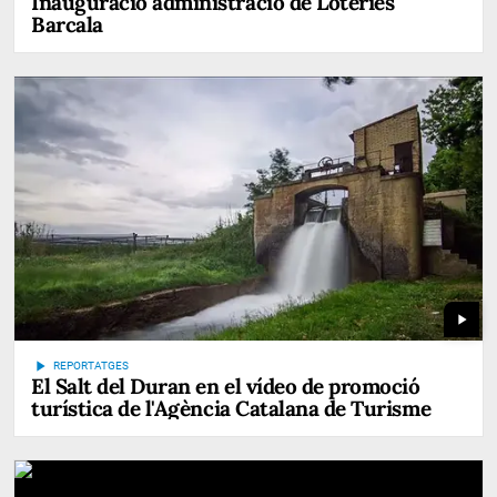
Inauguració administració de Loteries
Barcala
play_arrow
play_arrow
REPORTATGES
El Salt del Duran en el vídeo de promoció
turística de l'Agència Catalana de Turisme