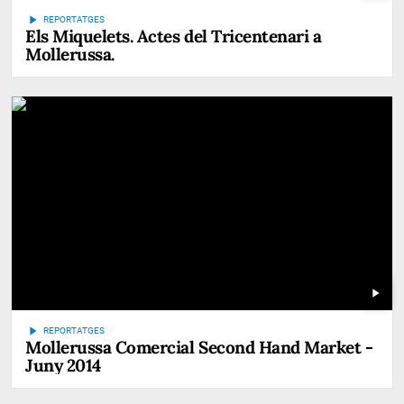
play_arrow
REPORTATGES
Els Miquelets. Actes del Tricentenari a
Mollerussa.
play_arrow
play_arrow
REPORTATGES
Mollerussa Comercial Second Hand Market -
Juny 2014