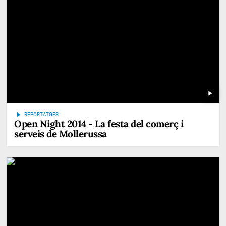
play_arrow
play_arrow
REPORTATGES
Open Night 2014 - La festa del comerç i
serveis de Mollerussa