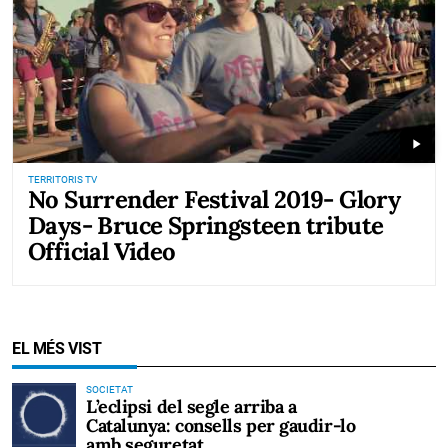
play_arrow
TERRITORIS TV
No Surrender Festival 2019- Glory
Days- Bruce Springsteen tribute
Official Video
EL MÉS VIST
SOCIETAT
L’eclipsi del segle arriba a
Catalunya: consells per gaudir-lo
amb seguretat