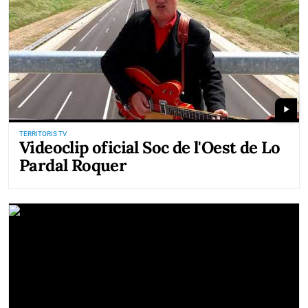
play_arrow
TERRITORIS TV
Videoclip oficial Soc de l'Oest de Lo
Pardal Roquer