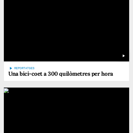
play_arrow
play_arrow
REPORTATGES
Una bici-coet a 300 quilòmetres per hora