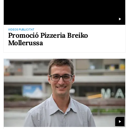
play_arrow
VIDEOS PUBLICITAT
Promoció Pizzeria Breiko
Mollerussa
play_arrow