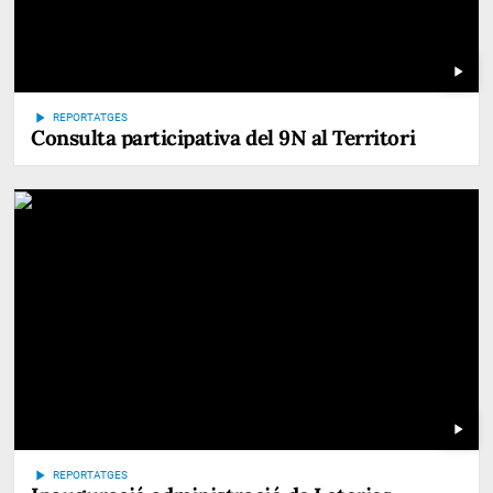
play_arrow
play_arrow
REPORTATGES
Consulta participativa del 9N al Territori
play_arrow
play_arrow
REPORTATGES