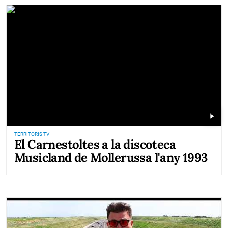
play_arrow
TERRITORIS TV
El Carnestoltes a la discoteca
Musicland de Mollerussa l'any 1993