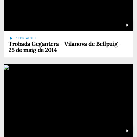
play_arrow
play_arrow
REPORTATGES
Trobada Gegantera - Vilanova de Bellpuig -
25 de maig de 2014
play_arrow