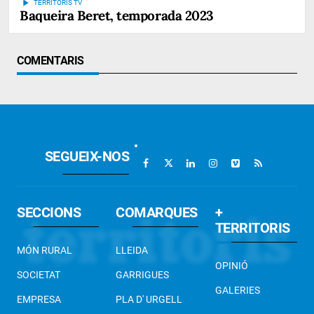
play_arrow
TERRITORIS TV
Baqueira Beret, temporada 2023
COMENTARIS
SEGUEIX-NOS
SECCIONS
COMARQUES
+
TERRITORIS
MÓN RURAL
LLEIDA
OPINIÓ
SOCIETAT
GARRIGUES
GALERIES
EMPRESA
PLA D' URGELL