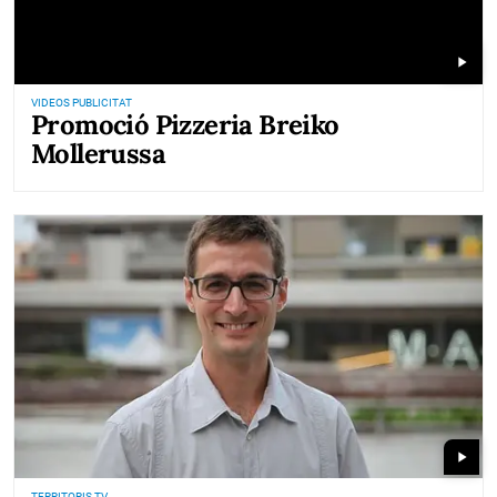
play_arrow
VIDEOS PUBLICITAT
Promoció Pizzeria Breiko
Mollerussa
play_arrow
TERRITORIS TV