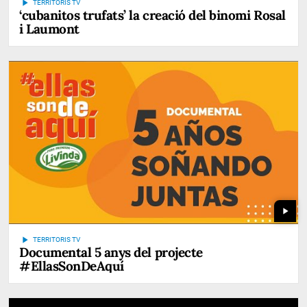
play_arrow
TERRITORIS TV
‘cubanitos trufats’ la creació del binomi Rosal
i Laumont
play_arrow
play_arrow
TERRITORIS TV
Documental 5 anys del projecte
#EllasSonDeAquí