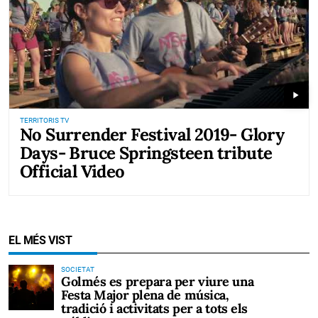
play_arrow
TERRITORIS TV
No Surrender Festival 2019- Glory
Days- Bruce Springsteen tribute
Official Video
EL MÉS VIST
SOCIETAT
Golmés es prepara per viure una
Festa Major plena de música,
tradició i activitats per a tots els