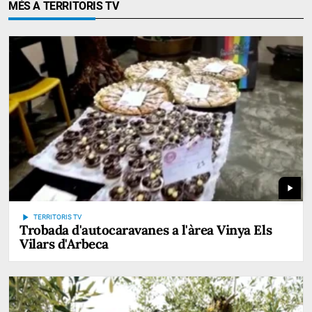
MÉS A TERRITORIS TV
play_arrow
play_arrow
TERRITORIS TV
Trobada d'autocaravanes a l'àrea Vinya Els
Vilars d'Arbeca