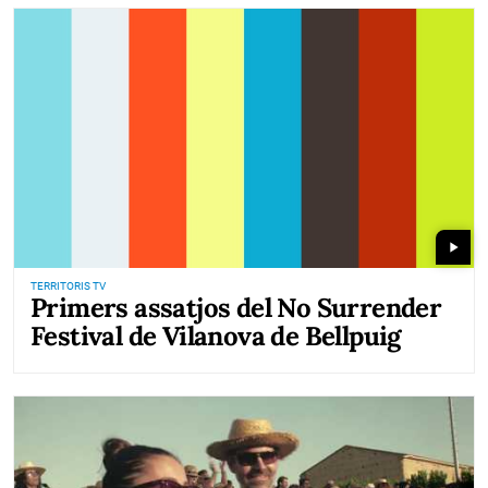
play_arrow
TERRITORIS TV
Primers assatjos del No Surrender
Festival de Vilanova de Bellpuig