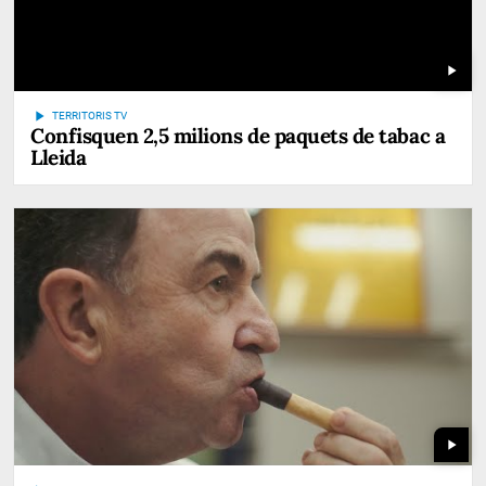
play_arrow
play_arrow
TERRITORIS TV
Confisquen 2,5 milions de paquets de tabac a
Lleida
play_arrow