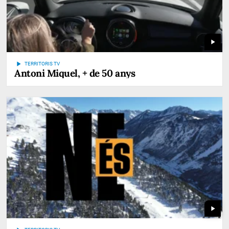
play_arrow
play_arrow
TERRITORIS TV
Antoni Miquel, + de 50 anys
play_arrow