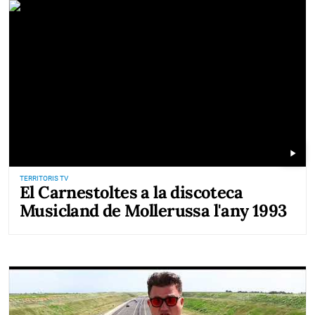
play_arrow
TERRITORIS TV
El Carnestoltes a la discoteca
Musicland de Mollerussa l'any 1993