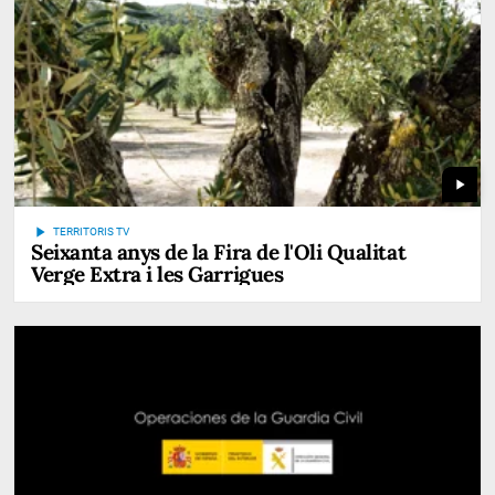
play_arrow
play_arrow
TERRITORIS TV
Seixanta anys de la Fira de l'Oli Qualitat
Verge Extra i les Garrigues