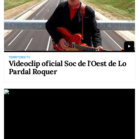
play_arrow
TERRITORIS TV
Videoclip oficial Soc de l'Oest de Lo
Pardal Roquer