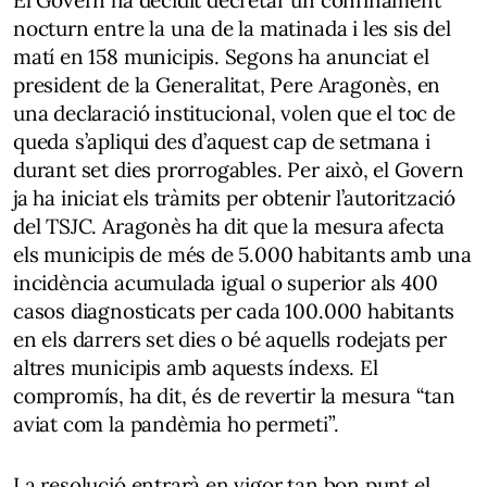
nocturn entre la una de la matinada i les sis del
matí en 158 municipis. Segons ha anunciat el
president de la Generalitat, Pere Aragonès, en
una declaració institucional, volen que el toc de
queda s’apliqui des d’aquest cap de setmana i
durant set dies prorrogables. Per això, el Govern
ja ha iniciat els tràmits per obtenir l’autorització
del TSJC. Aragonès ha dit que la mesura afecta
els municipis de més de 5.000 habitants amb una
incidència acumulada igual o superior als 400
casos diagnosticats per cada 100.000 habitants
en els darrers set dies o bé aquells rodejats per
altres municipis amb aquests índexs. El
compromís, ha dit, és de revertir la mesura “tan
aviat com la pandèmia ho permeti”.
La resolució entrarà en vigor tan bon punt el