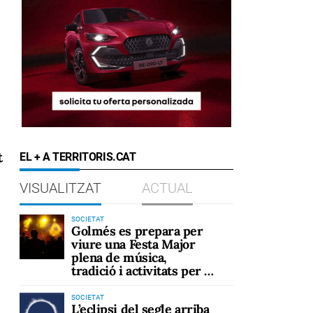
t
EL + A TERRITORIS.CAT
VISUALITZAT
ACTUAL
SOCIETAT
Golmés es prepara per
viure una Festa Major
plena de música,
tradició i activitats per a
tots els públics
SOCIETAT
L’eclipsi del segle arriba