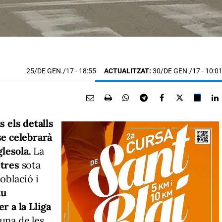
25/DE GEN./17
- 18:55
ACTUALITZAT:
30/DE GEN./17 - 10:0
s els detalls
se celebrarà
lesola.
La
etres
sota
oblació i
au
r a la Lliga
 una de les