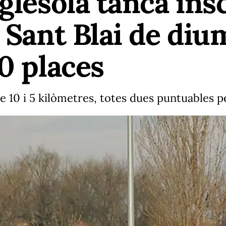
nglesola tanca ins
e Sant Blai de di
00 places
e 10 i 5 kilòmetres, totes dues puntuables pe