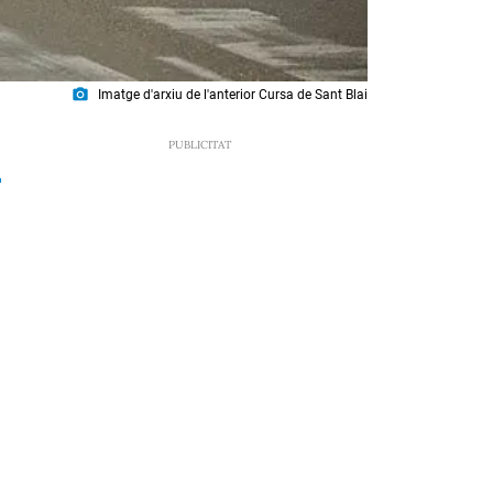
photo_camera
Imatge d'arxiu de l'anterior Cursa de Sant Blai
1