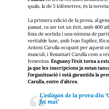
quals, la de 5 kilòmetres, és la novet
La primera edició de la prova, al gene
passat, va ser tot un èxit, amb 400 atl
línia de sortida i una nòmina de part
veritable luxe, amb Ivan Espílez, Rica
Antoni Carulla ocupant per aquest or
masculí, i Rosamari Carulla com a v
femenina.
Enguany l’èxit torna a est
ja que les inscripcions ja estan tan
l’organització i està garantida la p
Carulla, entre d’altres.
L’eslògan de la prova diu 
fet mai’