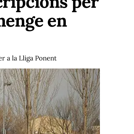
cripcions per
umenge en
r a la Lliga Ponent