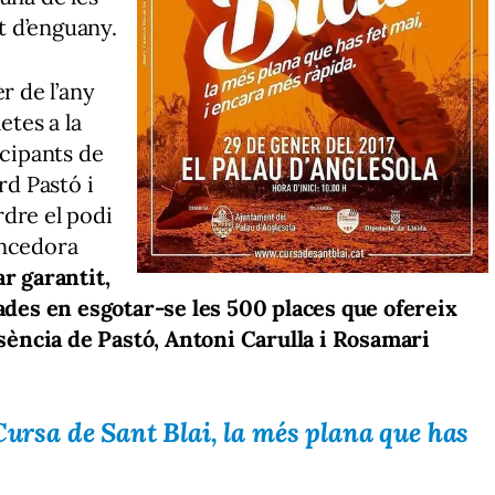
at d’enguany.
r de l’any
etes a la
icipants de
rd Pastó i
dre el podi
encedora
ar garantit,
cades en esgotar-se les 500 places que ofereix
resència de Pastó, Antoni Carulla i Rosamari
‘Cursa de Sant Blai, la més plana que has