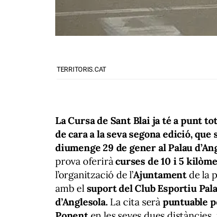
TERRITORIS.CAT
La Cursa de Sant Blai ja té a punt tot
de cara a la seva segona edició, que 
diumenge 29 de gener al Palau d’Ang
prova oferirà
curses de 10 i 5 kilòm
l’organització de l’
Ajuntament
de la p
amb el
suport del Club Esportiu Pal
d’Anglesola.
La cita serà
puntuable pe
Ponent
en les seves dues distàncies,