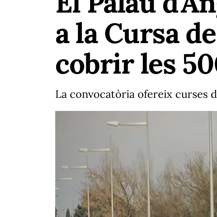
El Palau d'A
a la Cursa d
cobrir les 5
La convocatòria ofereix curses d