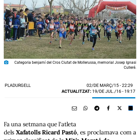
photo_camera
Categoria benjamí del Cros Ciutat de Mollerussa, memorial Josep Ignasi
Culleré.
02/DE MARÇ/15
- 22:29
PLADURGELL
ACTUALITZAT:
19/DE JUL./16 - 19:17
Fa una setmana que l'atleta
dels
Xafatolls Ricard Pastó
, es proclamava com a