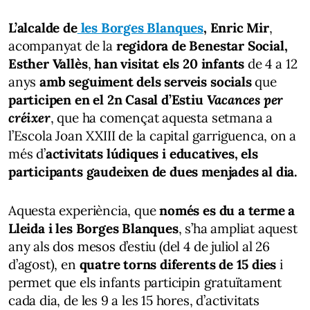
L’alcalde de
les Borges Blanques
, Enric Mir
,
acompanyat de la
regidora de Benestar Social,
Esther Vallès
,
han visitat els 20 infants
de 4 a 12
anys
amb seguiment dels serveis socials
que
participen en el 2n Casal d’Estiu
Vacances per
créixer
, que ha començat aquesta setmana a
l’Escola Joan XXIII de la capital garriguenca, on a
més d’
activitats lúdiques i educatives, els
participants gaudeixen de dues menjades al dia.
Aquesta experiència, que
només es du a terme a
Lleida i les Borges Blanques
, s’ha ampliat aquest
any als dos mesos d’estiu (del 4 de juliol al 26
d’agost), en
quatre torns diferents de 15 dies
i
permet que els infants participin gratuïtament
cada dia, de les 9 a les 15 hores, d’activitats