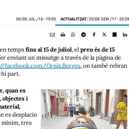
06/DE JUL./16
- 19:53
ACTUALITZAT:
25/DE GEN./17 - 20:2
enen temps
fins al 15 de juliol
, el
preu és de 15
fer enviant un missatge a través de la pàgina de
://facebook.com/Ornis.Borges
, on també rebran
hi part.
e, quan es
 objectes i
aterial,
que es desplacin
 mínim, tres