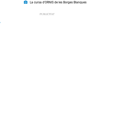
photo_camera
La cursa d'ORNIS de les Borges Blanques
9