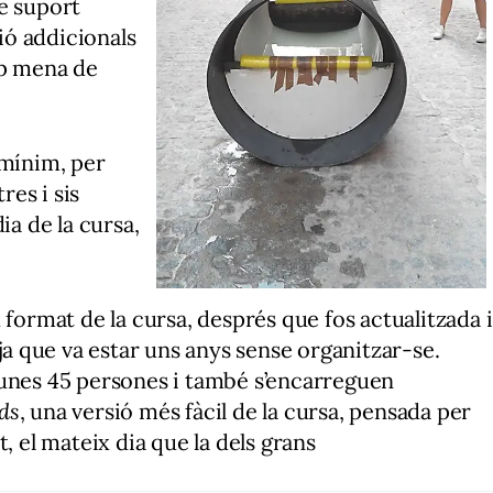
e suport
ó addicionals
ap mena de
 mínim, per
res i sis
ia de la cursa,
 format de la cursa, després que fos actualitzada i
 ja que va estar uns anys sense organitzar-se.
 unes 45 persones i també s’encarreguen
ds
, una versió més fàcil de la cursa, pensada per
, el mateix dia que la dels grans