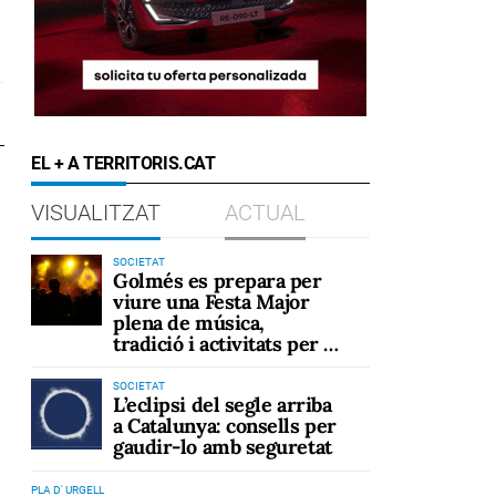
EL + A TERRITORIS.CAT
VISUALITZAT
ACTUAL
SOCIETAT
Golmés es prepara per
viure una Festa Major
plena de música,
tradició i activitats per a
tots els públics
SOCIETAT
L’eclipsi del segle arriba
a Catalunya: consells per
gaudir-lo amb seguretat
PLA D' URGELL