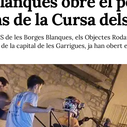
lanques obre el p
ns de la Cursa del
IS de les Borges Blanques, els Objectes Roda
e la capital de les Garrigues, ja han obert e