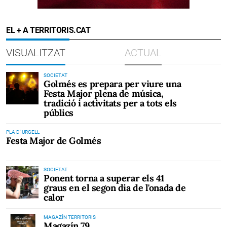
EL + A TERRITORIS.CAT
VISUALITZAT
ACTUAL
SOCIETAT
Golmés es prepara per viure una
Festa Major plena de música,
tradició i activitats per a tots els
públics
PLA D' URGELL
Festa Major de Golmés
SOCIETAT
Ponent torna a superar els 41
graus en el segon dia de l'onada de
calor
MAGAZÍN TERRITORIS
Magazín 79