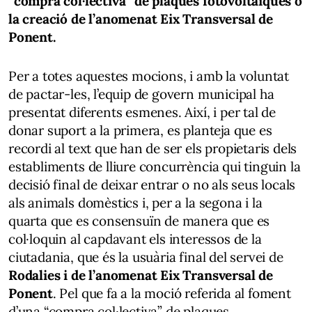
“compra col·lectiva” de plaques fotovoltaiques o
la creació de l’anomenat Eix Transversal de
Ponent.
Per a totes aquestes mocions, i amb la voluntat
de pactar-les, l’equip de govern municipal ha
presentat diferents esmenes. Així, i per tal de
donar suport a la primera, es planteja que es
recordi al text que han de ser els propietaris dels
establiments de lliure concurrència qui tinguin la
decisió final de deixar entrar o no als seus locals
als animals domèstics i, per a la segona i la
quarta que es consensuïn de manera que es
col·loquin al capdavant els interessos de la
ciutadania, que és la usuària final del servei de
Rodalies i de l’anomenat Eix Transversal de
Ponent
. Pel que fa a la moció referida al foment
d’una “compra col·lectiva” de plaques