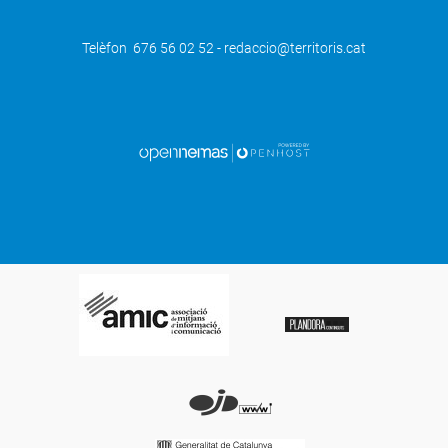
Telèfon 676 56 02 52 - redaccio@territoris.cat
SEGÜENT
Les Borges Blanques ret homenatge a
Carme Solé, activista social que va
morir al febrer