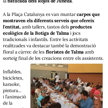
la
batucada dels Rojos de Juneda
.
A la Plaça Catalunya es van muntar
carpes que
mostraven els diferents serveis que ofereix
l'entitat,
amb tallers, tastos dels
productes
ecològics de la Botiga de Talma
i jocs
tradicionals i infantils. Entre les activitats
realitzades va destacar també la demostració
floral a càrrec de les
floristes de Talma
amb
sorteig final de les creacions entre els assistents.
Inflables,
bicicletes,
karaoke,
pintura...
i l’animació
de la