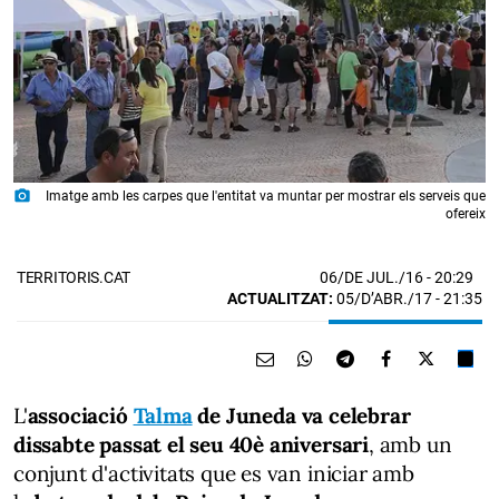
photo_camera
Imatge amb les carpes que l'entitat va muntar per mostrar els serveis que
ofereix
06/DE JUL./16
- 20:29
TERRITORIS.CAT
ACTUALITZAT:
05/D’ABR./17 - 21:35
L'
associació
Talma
de Juneda va celebrar
dissabte passat el seu 40è aniversari
, amb un
conjunt d'activitats que es van iniciar amb