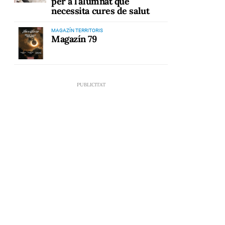
per a l'alumnat que
necessita cures de salut
MAGAZÍN TERRITORIS
Magazín 79