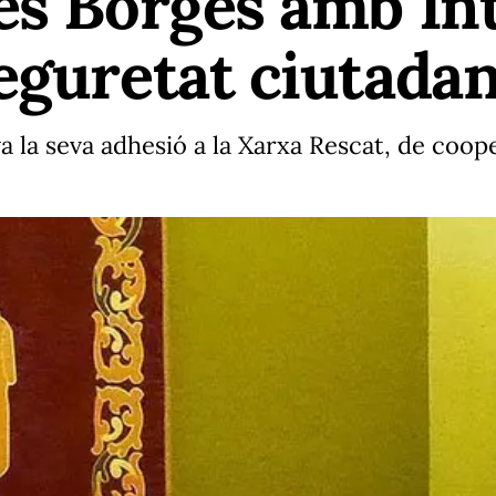
es Borges amb In
eguretat ciutada
a la seva adhesió a la Xarxa Rescat, de coop