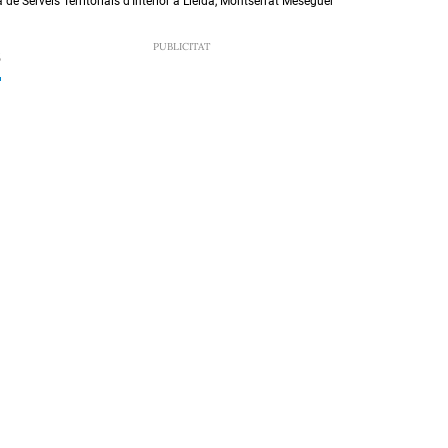
 de Serveis Territorials d’Interior a Lleida, Montserrat Meseguer
5