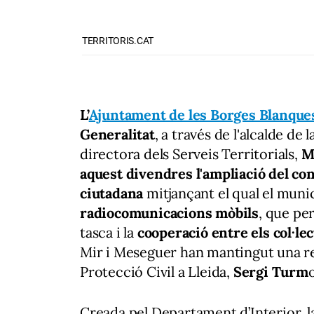
TERRITORIS.CAT
L’
Ajuntament de les Borges Blanque
Generalitat
, a través de l'alcalde de 
directora dels Serveis Territorials,
M
aquest divendres l'ampliació del co
ciutadana
mitjançant el qual el muni
radiocomunicacions mòbils
, que per
tasca i la
cooperació entre els col·le
Mir i Meseguer han mantingut una reu
Protecció Civil a Lleida,
Sergi Turm
Creada pel Departament d’Interior, l