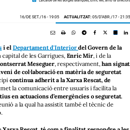
photo_camera
L’alcalde de les Borges Blanques, Enric Mir, amb la directora
16/DE SET./16
- 19:05
ACTUALITZAT:
05/D’ABR./17 - 21:3
s
i el
Departament d'Interior
del Govern de la
la capital de les Garrigues,
Enric Mir
, i de la
ontserrat Meseguer
, respectivament,
han signat
nveni de col·laboració en matèria de seguretat
cipi
continua adherit a la Xarxa Rescat, de
met la comunicació entre usuaris i facilita la
ctius en actuacions d’emergències o seguretat
.
nió a la qual ha assistit també el tècnic de
o.
a
Xarxa Rescat, té com a finalitat respondre a les