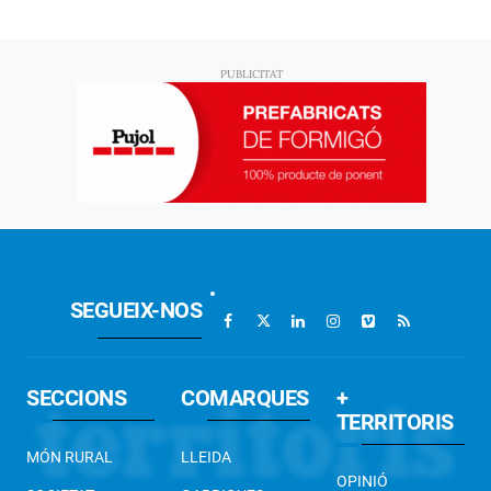
SEGUEIX-NOS
SECCIONS
COMARQUES
+
TERRITORIS
MÓN RURAL
LLEIDA
OPINIÓ