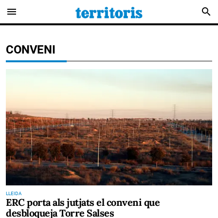
menu
search
CONVENI
LLEIDA
ERC porta als jutjats el conveni que
desbloqueja Torre Salses