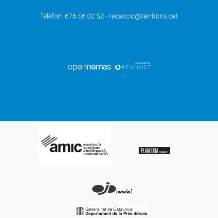
Telèfon 676 56 02 52 - redaccio@territoris.cat
SEGÜENT
Carme Forcadell destaca que la Fira de
les Garrigues promociona l’oli i el
territori, des de la seva identitat