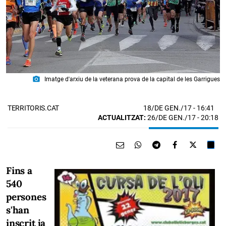
photo_camera
Imatge d'arxiu de la veterana prova de la capital de les Garrigues
18/DE GEN./17
- 16:41
TERRITORIS.CAT
ACTUALITZAT:
26/DE GEN./17 - 20:18
Fins a
540
persones
s'han
inscrit ja