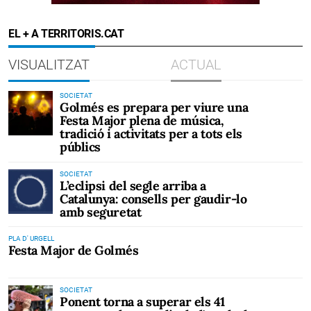
EL + A TERRITORIS.CAT
VISUALITZAT
ACTUAL
SOCIETAT
Golmés es prepara per viure una
Festa Major plena de música,
tradició i activitats per a tots els
públics
SOCIETAT
L’eclipsi del segle arriba a
Catalunya: consells per gaudir-lo
amb seguretat
PLA D' URGELL
Festa Major de Golmés
SOCIETAT
Ponent torna a superar els 41