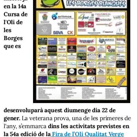
en la 14a
Cursa de
l'Oli de
les
Borges
que es
desenvoluparà aquest diumenge dia 22 de
gener.
La veterana prova, una de les primeres de
l'any, s’emmarca
dins les activitats previstes en
la 54a edició de la
Fira de l’Oli Qualitat Verge