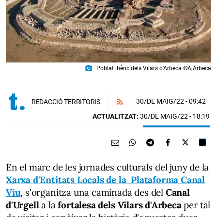
photo_camera
Poblat ibèric dels Vilars d'Arbeca ©AjArbeca
30/DE MAIG/22
- 09:42
REDACCIÓ TERRITORIS
ACTUALITZAT:
30/DE MAIG/22 - 18:19
En el marc de les jornades culturals del juny de la
Xarxa d'Entitats Locals de la Plataforma Canal
Viu
, s'organitza una caminada des del
Canal
d'Urgell
a la
fortalesa dels Vilars d'Arbeca
per tal