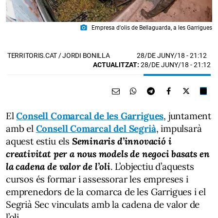
photo_camera
Empresa d'olis de Bellaguarda, a les Garrigues
28/DE JUNY/18
- 21:12
TERRITORIS.CAT / JORDI BONILLA
ACTUALITZAT:
28/DE JUNY/18 - 21:12
El
Consell Comarcal de les Garrigues
, juntament
amb el
Consell Comarcal del Segrià
, impulsarà
aquest estiu els
Seminaris d’innovació i
creativitat per a nous models de negoci basats en
la cadena de valor de l’oli
. L’objectiu d’aquests
cursos és formar i assessorar les empreses i
emprenedors de la comarca de les Garrigues i el
Segrià Sec vinculats amb la cadena de valor de
l’oli.