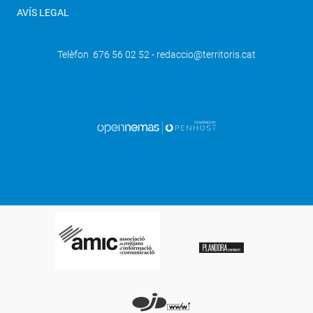
AVÍS LEGAL
Telèfon 676 56 02 52 - redaccio@territoris.cat
SEGÜENT
L’oferta gastronòmica de les Garrigues
arriba al mercat italià