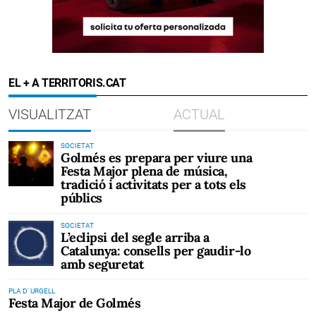
EL + A TERRITORIS.CAT
VISUALITZAT
ACTUAL
SOCIETAT
Golmés es prepara per viure una
Festa Major plena de música,
tradició i activitats per a tots els
públics
SOCIETAT
L’eclipsi del segle arriba a
Catalunya: consells per gaudir-lo
amb seguretat
PLA D' URGELL
Festa Major de Golmés