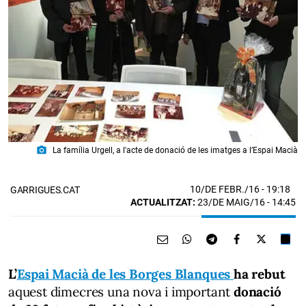
photo_camera
La família Urgell, a l'acte de donació de les imatges a l’Espai Macià
10/DE FEBR./16
- 19:18
GARRIGUES.CAT
ACTUALITZAT:
23/DE MAIG/16 - 14:45
L’
Espai Macià de les Borges Blanques
ha rebut
aquest dimecres una nova i important
donació