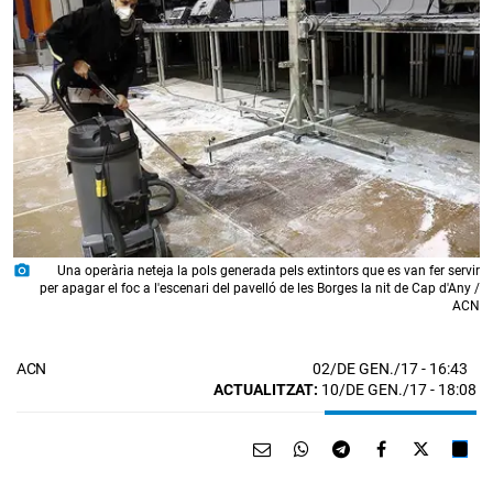
photo_camera
Una operària neteja la pols generada pels extintors que es van fer servir
per apagar el foc a l'escenari del pavelló de les Borges la nit de Cap d'Any /
ACN
02/DE GEN./17
- 16:43
ACN
ACTUALITZAT:
10/DE GEN./17 - 18:08