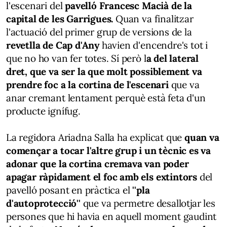
l'escenari del
pavelló Francesc Macià de la
capital de les Garrigues.
Quan va finalitzar
l'actuació del primer grup de versions de la
revetlla de Cap d'Any
havien d'encendre's tot i
que no ho van fer totes. Sí però l
a del lateral
dret, que va ser la que molt possiblement va
prendre foc a la cortina de l'escenari
que va
anar cremant lentament perquè està feta d'un
producte ignífug.
La regidora Ariadna Salla ha explicat que
quan va
començar a tocar l'altre grup i un tècnic es va
adonar que la cortina cremava van poder
apagar ràpidament el foc amb els extintors
del
pavelló posant en pràctica el
''pla
d'autoprotecció''
que va permetre desallotjar les
persones que hi havia en aquell moment gaudint