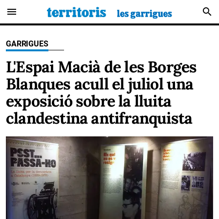
menu
search
GARRIGUES
L'Espai Macià de les Borges
Blanques acull el juliol una
exposició sobre la lluita
clandestina antifranquista