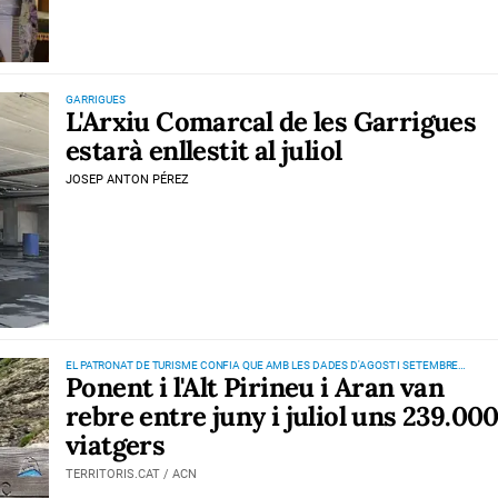
GARRIGUES
L'Arxiu Comarcal de les Garrigues
estarà enllestit al juliol
JOSEP ANTON PÉREZ
EL PATRONAT DE TURISME CONFIA QUE AMB LES DADES D'AGOST I SETEMBRE
Ponent i l'Alt Pirineu i Aran van
S'HAURAN SUPERAT LES PREVISIONS
rebre entre juny i juliol uns 239.00
viatgers
TERRITORIS.CAT / ACN