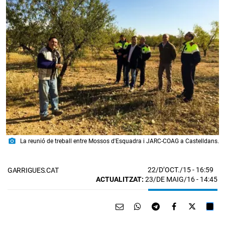
photo_camera
La reunió de treball entre Mossos d'Esquadra i JARC-COAG a Castelldans.
22/D’OCT./15
- 16:59
GARRIGUES.CAT
ACTUALITZAT:
23/DE MAIG/16 - 14:45