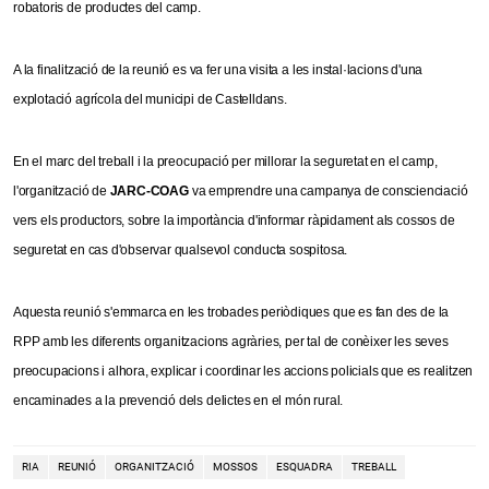
robatoris de productes del camp.
A la finalització de la reunió es va fer una visita a les instal·lacions d'una
explotació agrícola del municipi de Castelldans.
En el marc del treball i la preocupació per millorar la seguretat en el camp,
l'organització de
JARC-COAG
va emprendre una campanya de conscienciació
vers els productors, sobre la importància d'informar ràpidament als cossos de
seguretat en cas d'observar qualsevol conducta sospitosa.
Aquesta reunió s'emmarca en les trobades periòdiques que es fan des de la
RPP amb les diferents organitzacions agràries, per tal de conèixer les seves
preocupacions i alhora, explicar i coordinar les accions policials que es realitzen
encaminades a la prevenció dels delictes en el món rural.
RIA
REUNIÓ
ORGANITZACIÓ
MOSSOS
ESQUADRA
TREBALL