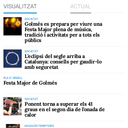
VISUALITZAT
ACTUAL
SOCIETAT
Golmés es prepara per viure una
Festa Major plena de música,
tradició i activitats per a tots els
públics
SOCIETAT
L’eclipsi del segle arriba a
Catalunya: consells per gaudir-lo
amb seguretat
PLA D' URGELL
Festa Major de Golmés
SOCIETAT
Ponent torna a superar els 41
graus en el segon dia de l'onada de
calor
MAGAZÍN TERRITORIS