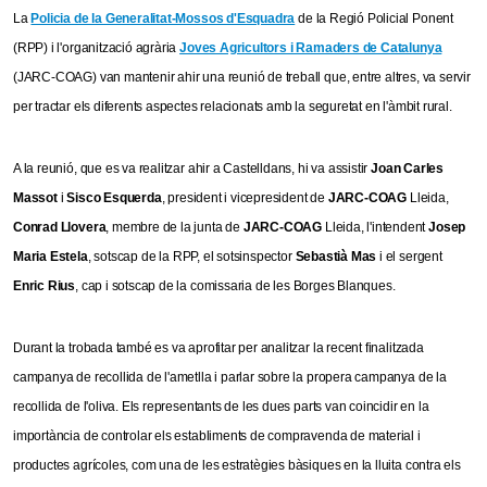
La
Policia de la Generalitat-Mossos d'Esquadra
de la Regió Policial Ponent
(RPP) i l'organització agrària
Joves Agricultors i Ramaders de Catalunya
(JARC-COAG) van mantenir ahir una reunió de treball que, entre altres, va servir
per tractar els diferents aspectes relacionats amb la seguretat en l'àmbit rural.
A la reunió, que es va realitzar ahir a Castelldans, hi va assistir
Joan Carles
Massot
i
Sisco Esquerda
, president i vicepresident de
JARC-COAG
Lleida,
Conrad Llovera
, membre de la junta de
JARC-COAG
Lleida, l'intendent
Josep
Maria Estela
, sotscap de la RPP, el sotsinspector
Sebastià Mas
i el sergent
Enric Rius
, cap i sotscap de la comissaria de les Borges Blanques.
Durant la trobada també es va aprofitar per analitzar la recent finalitzada
campanya de recollida de l'ametlla i parlar sobre la propera campanya de la
recollida de l'oliva. Els representants de les dues parts van coincidir en la
importància de controlar els establiments de compravenda de material i
productes agrícoles, com una de les estratègies bàsiques en la lluita contra els