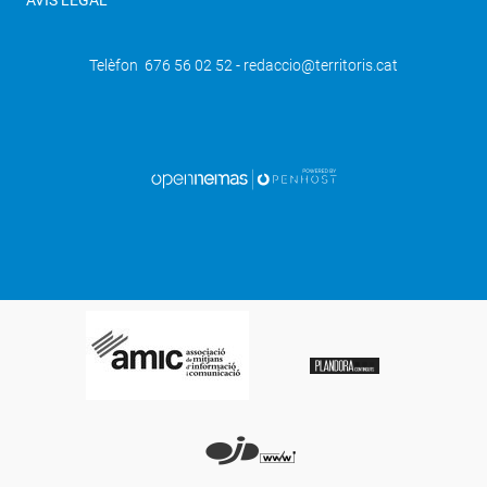
Telèfon 676 56 02 52 - redaccio@territoris.cat
SEGÜENT
La XV Mostra de Teatre Còmic
Amateur de les Garrigues visita aquest
cap de setmana Vinaixa i Juncosa