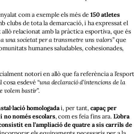
senyalat com a exemple els més de
150 atletes
mb clubs de tota la demarcació, i ha expressat el
 allò relacionat amb la pràctica esportiva, que és
sa una societat per a transmetre uns valors
” que
comunitats humanes saludables, cohesionades,
cialment notori en allò que fa referència a l’espor
al cosa esdevé “
una declaració d’intencions de la
ue volem bastir
”.
nstal·lació homologada
i, per tant,
capaç per
l i no només escolars
, com es feia fins ara.
L’obra
onsistit en l’ampliació de quatre a sis carrils de
d’incorporar els equipaments necessaris per a la