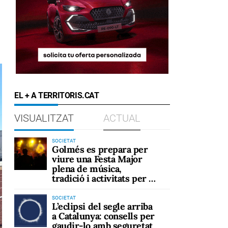
EL + A TERRITORIS.CAT
VISUALITZAT
ACTUAL
SOCIETAT
Golmés es prepara per
viure una Festa Major
plena de música,
tradició i activitats per a
tots els públics
SOCIETAT
L’eclipsi del segle arriba
a Catalunya: consells per
gaudir-lo amb seguretat