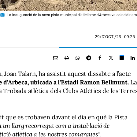
photo_camera
La inauguració de la nova pista municipal d'atletisme d'Arbeca va coincidir amb
29/D’OCT./23
- 09:25
 Joan Talarn, ha assistit aquest dissabte a l’acte
e d’Arbeca, ubicada a l’Estadi Ramon Bellmunt.
La
a Trobada atlètica dels Clubs Atlètics de les Terre
it que es trobaven davant el dia en què la Pista
a un llarg recorregut com a instal·lació de
tició atlètica a les nostres comarques
”.