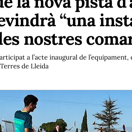
e la nova pista d
evindrà “una insta
 les nostres coma
articipat a l’acte inaugural de l’equipament, 
 Terres de Lleida