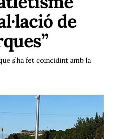
’atletisme
l·lació de
rques”
que s’ha fet coincidint amb la