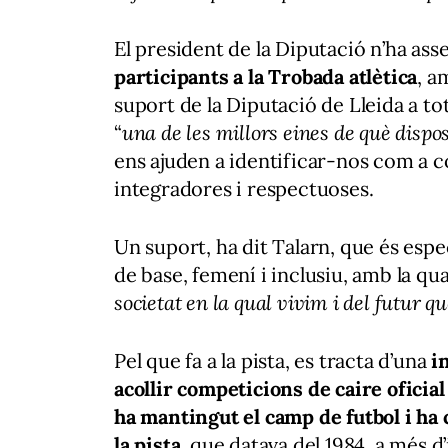
El president de la Diputació n’ha as
participants a la Trobada atlètica
, a
suport de la Diputació de Lleida a tot
“
una de les millors eines de què dispo
ens ajuden a identificar-nos com a 
integradores i respectuoses.
Un suport, ha dit Talarn, que és espe
de base, femení i inclusiu, amb la qu
societat en la qual vivim i del futur q
Pel que fa a la pista, es tracta d’una
i
acollir competicions de caire oficia
ha mantingut el camp de futbol i ha c
la pista
, que datava del 1984, a més 