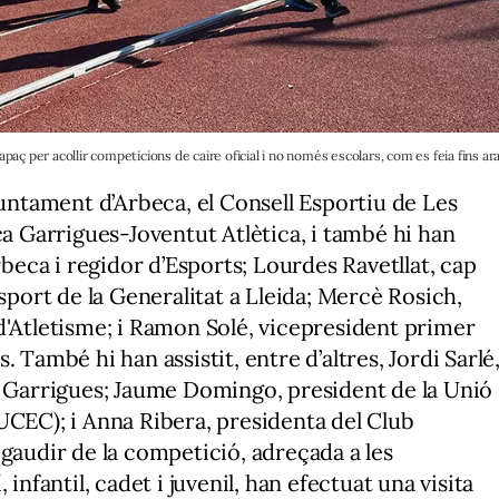
apaç per acollir competicions de caire oficial i no només escolars, com es feia fins ar
juntament d’Arbeca, el Consell Esportiu de Les
ca Garrigues-Joventut Atlètica, i també hi han
rbeca i regidor d’Esports; Lourdes Ravetllat, cap
Esport de la Generalitat a Lleida; Mercè Rosich,
d'Atletisme; i Ramon Solé, vicepresident primer
 També hi han assistit, entre d’altres, Jordi Sarlé
s Garrigues; Jaume Domingo, president de la Unió
UCEC); i Anna Ribera, presidenta del Club
 gaudir de la competició, adreçada a les
infantil, cadet i juvenil, han efectuat una visita