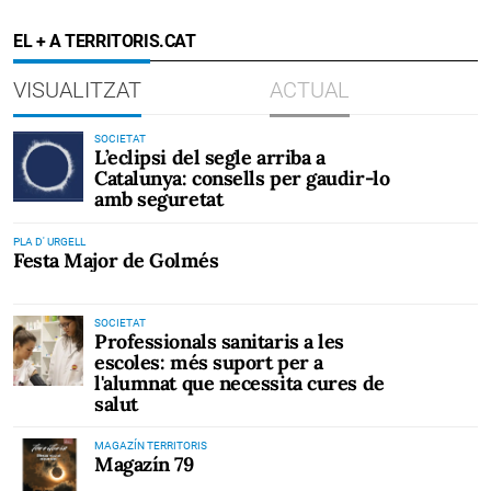
EL + A TERRITORIS.CAT
VISUALITZAT
ACTUAL
SOCIETAT
L’eclipsi del segle arriba a
Catalunya: consells per gaudir-lo
amb seguretat
PLA D' URGELL
Festa Major de Golmés
SOCIETAT
Professionals sanitaris a les
escoles: més suport per a
l'alumnat que necessita cures de
salut
MAGAZÍN TERRITORIS
Magazín 79