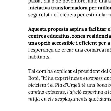
passat dia 6 de novembre, amb una al
i
niciativa transformadora per millor
seguretat i eficiència per estimular-
Aquesta proposta aspira a facilitar e
centres educatius, zones residencial
una opció accessible i eficient per a
l'esperança de crear una comarca més 
habitants.
Tal com ha explicat el president del C
Boté, "
hi ha experiències europees ava
bicicleta i el Pla d'Urgell té una bona
camins existents, l'afició esportiva a 
mitjà en els desplaçaments quotidians