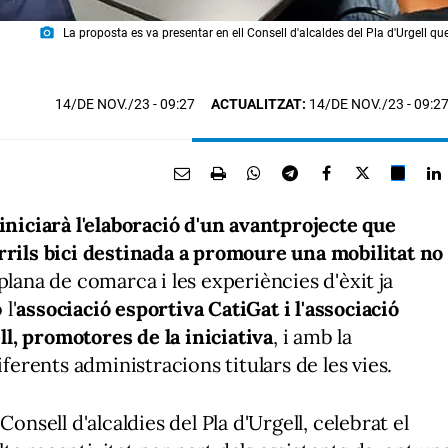
photo_camera
La proposta es va presentar en ell Consell d'alcaldes del Pla d'Urgell qu
14/DE NOV./23
- 09:27
ACTUALITZAT:
14/DE NOV./23 - 09:2
iniciarà l'elaboració d'un avantprojecte que
rrils bici destinada a promoure una mobilitat no
 plana de comarca i les experiències d'èxit ja
l'
associació esportiva CatiGat i l'associació
l, promotores de la iniciativa
, i amb la
iferents administracions titulars de les vies.
onsell d'alcaldies del Pla d'Urgell, celebrat el