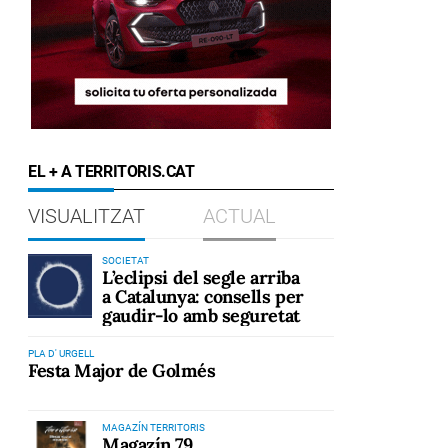
EL + A TERRITORIS.CAT
VISUALITZAT
ACTUAL
SOCIETAT
L’eclipsi del segle arriba
a Catalunya: consells per
gaudir-lo amb seguretat
PLA D' URGELL
Festa Major de Golmés
MAGAZÍN TERRITORIS
Magazín 79