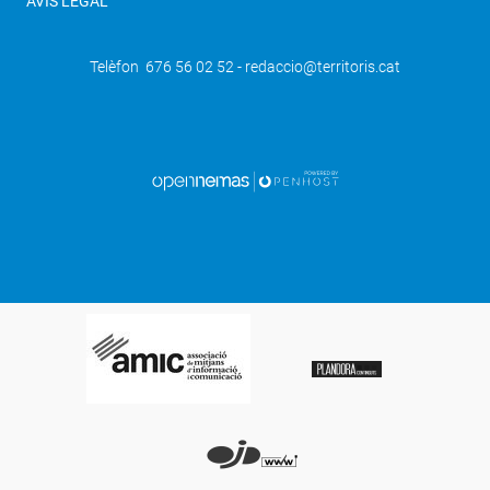
AVÍS LEGAL
Telèfon 676 56 02 52 - redaccio@territoris.cat
SEGÜENT
Les obres del centre de Mollerussa
posen al descobert un antic pou d'aigua
i una làpida funerària del 1815