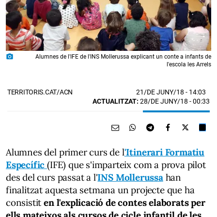
photo_camera
Alumnes de l'IFE de l'INS Mollerussa explicant un conte a infants de
l'escola les Arrels
21/DE JUNY/18
- 14:03
TERRITORIS.CAT/ACN
ACTUALITZAT:
28/DE JUNY/18 - 00:33
Alumnes del primer curs de l
'Itinerari Formatiu
Específic
(IFE) que s'imparteix com a prova pilot
des del curs passat a l'
INS Mollerussa
han
finalitzat aquesta setmana un projecte que ha
consistit
en l'explicació de contes elaborats per
ells mateixos als cursos de cicle infantil de les