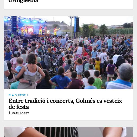
d’Anglesola
PLA D' URGELL
Entre tradició i concerts, Golmés es vesteix
de festa
ÀLVAR LLOBET