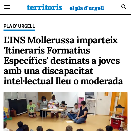
menu
search
PLA D' URGELL
L'INS Mollerussa imparteix
'Itineraris Formatius
Específics' destinats a joves
amb una discapacitat
intel·lectual lleu o moderada