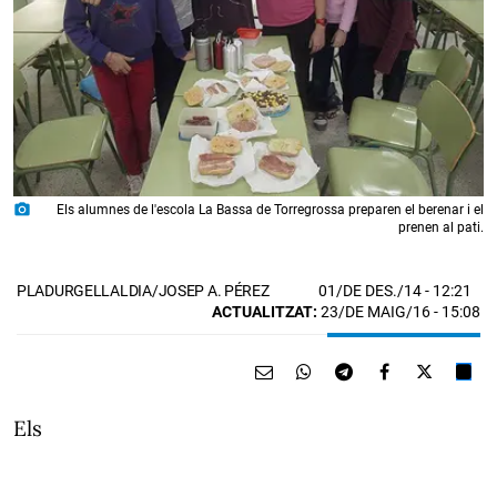
photo_camera
Els alumnes de l'escola La Bassa de Torregrossa preparen el berenar i el
prenen al pati.
01/DE DES./14
- 12:21
PLADURGELLALDIA/JOSEP A. PÉREZ
ACTUALITZAT:
23/DE MAIG/16 - 15:08
Els