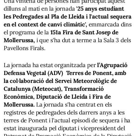
Una vintena de persones han participat aquest
dilluns al matí en la jornada
'25 anys estudiant
les Pedregades al Pla de Lleida i l'actual sequera
en el context de canvi climàtic',
emmarcada dins
el programa de la
151a Fira de Sant Josep de
Mollerussa,
i que s'ha dut a terme a la Sala 3 dels
Pavellons Firals.
La jornada ha estat organitzada per
l’Agrupació
Defensa Vegetal (ADV) Terres de Ponent, amb
la col·laboració del Servei Meteorològic de
Catalunya (Meteocat), Transformació
Econòmica, Diputació de Lleida i Fira de
Mollerussa.
La jornada s'ha centrat en els
registres de pedregades dels darrers anys a les
terres de Ponent i l'actual episodi de sequera i ha
estat inaugurada pel diputat i vicepresident del
Patronat de Promoció Econòmica de la Diputació