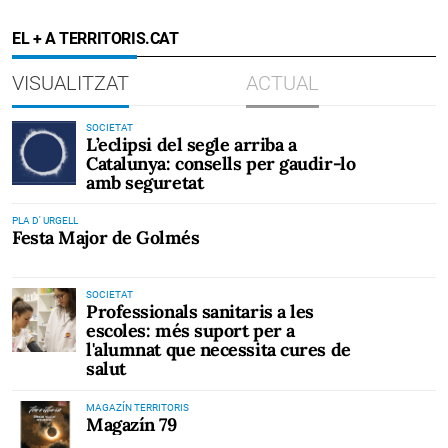
EL + A TERRITORIS.CAT
VISUALITZAT
ACTUAL
SOCIETAT
L’eclipsi del segle arriba a
Catalunya: consells per gaudir-lo
amb seguretat
PLA D' URGELL
Festa Major de Golmés
SOCIETAT
Professionals sanitaris a les
escoles: més suport per a
l'alumnat que necessita cures de
salut
MAGAZÍN TERRITORIS
Magazín 79