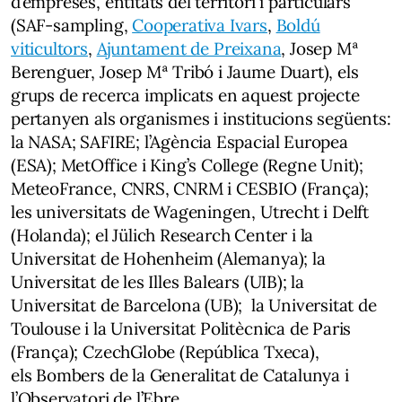
d’empreses, entitats del territori i particulars
(SAF-sampling,
Cooperativa Ivars
,
Boldú
viticultors
,
Ajuntament de Preixana
, Josep Mª
Berenguer, Josep Mª Tribó i Jaume Duart), els
grups de recerca implicats en aquest projecte
pertanyen als organismes i institucions següents:
la NASA; SAFIRE; l’Agència Espacial Europea
(ESA); MetOffice i King’s College (Regne Unit);
MeteoFrance, CNRS, CNRM i CESBIO (França);
les universitats de Wageningen, Utrecht i Delft
(Holanda); el Jülich Research Center i la
Universitat de Hohenheim (Alemanya); la
Universitat de les Illes Balears (UIB); la
Universitat de Barcelona (UB); la Universitat de
Toulouse i la Universitat Politècnica de Paris
(França); CzechGlobe (República Txeca),
els Bombers de la Generalitat de Catalunya i
l’Observatori de l’Ebre.