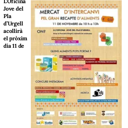
L’Oficina
Jove del
Pla
d’Urgell
acollirà
el pròxim
dia 11 de