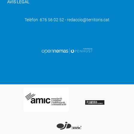
AVÍS LEGAL
Telèfon 676 56 02 52 - redaccio@territoris.cat
SEGÜENT
Arrenca la reforma del centre de
Mollerussa del Pla de Barris amb els
carrers Ciutat de Lleida i Onze de