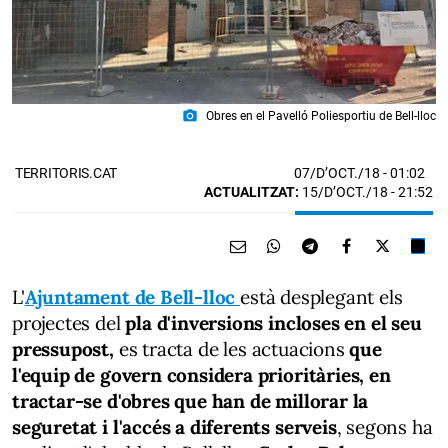
photo_camera
Obres en el Pavelló Poliesportiu de Bell-lloc
07/D’OCT./18
- 01:02
TERRITORIS.CAT
ACTUALITZAT:
15/D’OCT./18 - 21:52
L'
Ajuntament de Bell-lloc
està desplegant els
projectes del
pla d'inversions incloses en el seu
pressupost,
es tracta de les actuacions
que
l'equip de govern considera prioritàries, en
tractar-se d'obres que han de millorar la
seguretat i l'accés a diferents serveis
, segons ha