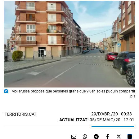
photo_camera
Mollerussa proposa que persones grans que viuen soles puguin compartir
pis
29/D’ABR./20
- 00:33
TERRITORIS.CAT
ACTUALITZAT:
05/DE MAIG/20 - 12:01