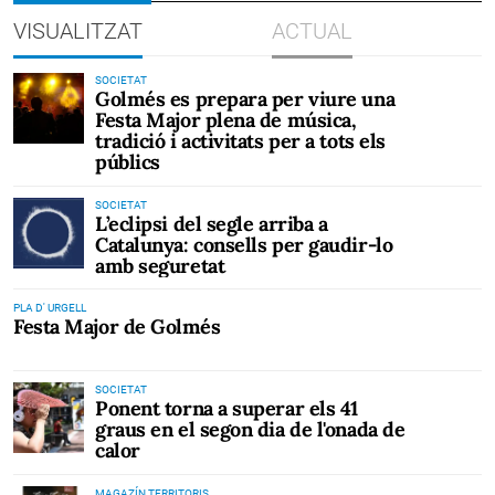
VISUALITZAT
ACTUAL
SOCIETAT
Golmés es prepara per viure una
Festa Major plena de música,
tradició i activitats per a tots els
públics
SOCIETAT
L’eclipsi del segle arriba a
Catalunya: consells per gaudir-lo
amb seguretat
PLA D' URGELL
Festa Major de Golmés
SOCIETAT
Ponent torna a superar els 41
graus en el segon dia de l'onada de
calor
MAGAZÍN TERRITORIS