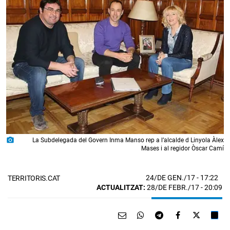
photo_camera
La Subdelegada del Govern Inma Manso rep a l’alcalde d Linyola Àlex
Mases i al regidor Òscar Camí
24/DE GEN./17
- 17:22
TERRITORIS.CAT
ACTUALITZAT:
28/DE FEBR./17 - 20:09