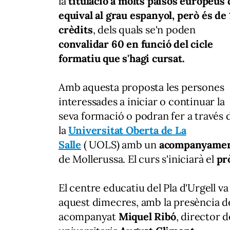
la
titulació a molts països europeus
equival al grau espanyol, però és de
crèdits
, dels quals se'n poden
convalidar 60 en funció del cicle
formatiu que s'hagi cursat.
Amb aquesta proposta les persones
interessades a iniciar o continuar la
seva formació o podran fer a través 
la
Universitat Oberta de La
Salle
( UOLS) amb un
acompanyament 
de Mollerussa. El curs s'iniciarà el
prò
El centre educatiu del Pla d'Urgell v
aquest dimecres, amb la presència de
acompanyat
Miquel Ribó
, director d