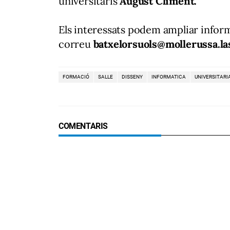
universitaris
August Climent.
Els interessats podem ampliar inform
correu
batxelorsuols@mollerussa.las
FORMACIÓ
SALLE
DISSENY
INFORMATICA
UNIVERSITARI
COMENTARIS