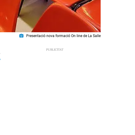
photo_camera
Presentació nova formació On line de La Salle
5