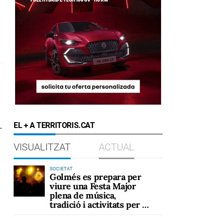
EL + A TERRITORIS.CAT
VISUALITZAT
ACTUAL
SOCIETAT
Golmés es prepara per
viure una Festa Major
plena de música,
tradició i activitats per a
tots els públics