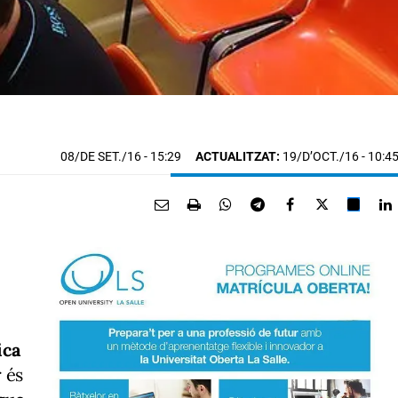
08/DE SET./16
- 15:29
ACTUALITZAT:
19/D’OCT./16 - 10:4
ica
r és