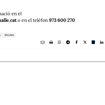
ació en el
alle.cat
o en el telèfon
973 600 270
A
EN LINIA