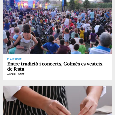
PLA D' URGELL
Entre tradició i concerts, Golmés es vesteix
de festa
ÀLVAR LLOBET