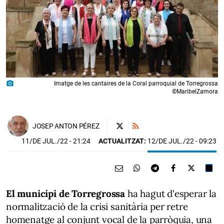
photo_camera
Imatge de les cantaires de la Coral parroquial de Torregrossa
©MaribelZamora
JOSEP ANTON PÉREZ
11/DE JUL./22
- 21:24
ACTUALITZAT:
12/DE JUL./22 - 09:23
El municipi de Torregrossa
ha hagut d'esperar la
normalització de la crisi sanitària per retre
homenatge al conjunt vocal de la parròquia, una