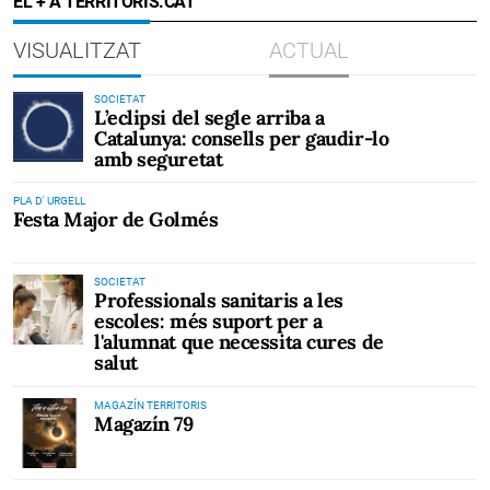
EL + A TERRITORIS.CAT
VISUALITZAT
ACTUAL
SOCIETAT
L’eclipsi del segle arriba a
Catalunya: consells per gaudir-lo
amb seguretat
PLA D' URGELL
Festa Major de Golmés
SOCIETAT
Professionals sanitaris a les
escoles: més suport per a
l'alumnat que necessita cures de
salut
MAGAZÍN TERRITORIS
Magazín 79