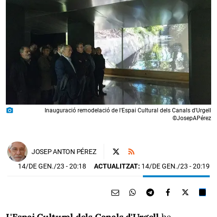
photo_camera
Inauguració remodelació de l'Espai Cultural dels Canals d'Urgell
©JosepAPérez
JOSEP ANTON PÉREZ
14/DE GEN./23
- 20:18
ACTUALITZAT:
14/DE GEN./23 - 20:19
L'Espai Cultural dels Canals d'Urgell
ha