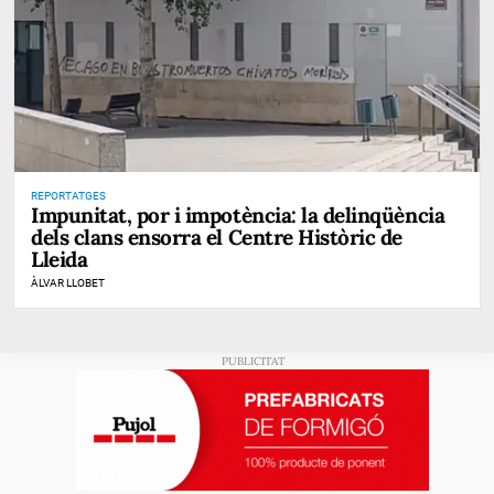
REPORTATGES
Impunitat, por i impotència: la delinqüència
dels clans ensorra el Centre Històric de
Lleida
ÀLVAR LLOBET