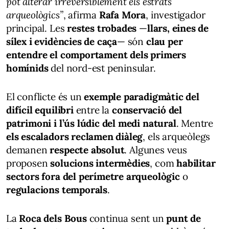
pot alterar irreversiblement els estrats
arqueològics”
, afirma
Rafa Mora
, investigador
principal. Les
restes trobades
—
llars, eines de
sílex i evidències de caça
— són
clau per
entendre el comportament dels primers
homínids
del nord-est peninsular.
El conflicte és un
exemple paradigmàtic del
difícil equilibri
entre la
conservació del
patrimoni i l’ús lúdic del medi natural
. Mentre
els escaladors reclamen diàleg
, els arqueòlegs
demanen
respecte absolut
. Algunes veus
proposen
solucions intermèdies
, com
habilitar
sectors fora del perímetre arqueològic
o
regulacions temporals
.
La
Roca dels Bous
continua sent un
punt de