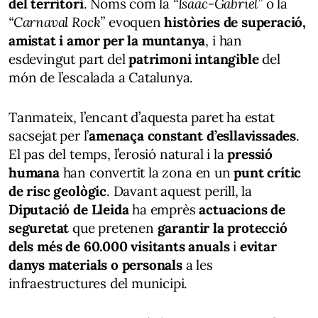
del territori
. Noms com la
“Isaac-Gabriel”
o la
“Carnaval Rock”
evoquen
històries de superació,
amistat i amor per la muntanya
, i han
esdevingut part del
patrimoni intangible
del
món de l’escalada a Catalunya.
Tanmateix, l’encant d’aquesta paret ha estat
sacsejat per l’
amenaça constant d’esllavissades
.
El pas del temps, l’erosió natural i la
pressió
humana
han convertit la zona en un
punt crític
de risc geològic
. Davant aquest perill, la
Diputació de Lleida
ha emprès
actuacions de
seguretat
que pretenen
garantir la protecció
dels més de 60.000 visitants anuals
i
evitar
danys materials o personals
a les
infraestructures del municipi.