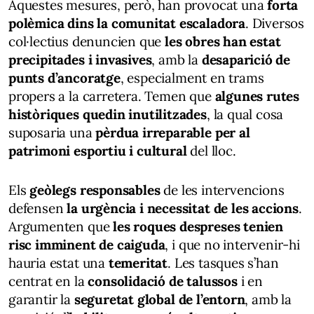
Aquestes mesures, però, han provocat una
forta
polèmica dins la comunitat escaladora
. Diversos
col·lectius denuncien que
les obres han estat
precipitades i invasives
, amb la
desaparició de
punts d’ancoratge
, especialment en trams
propers a la carretera. Temen que
algunes rutes
històriques quedin inutilitzades
, la qual cosa
suposaria una
pèrdua irreparable per al
patrimoni esportiu i cultural
del lloc.
Els
geòlegs responsables
de les intervencions
defensen
la urgència i necessitat de les accions
.
Argumenten que
les roques despreses tenien
risc imminent de caiguda
, i que no intervenir-hi
hauria estat una
temeritat
. Les tasques s’han
centrat en la
consolidació de talussos
i en
garantir la
seguretat global de l’entorn
, amb la