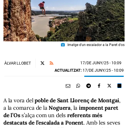
photo_camera
Imatge d'un escalador a la Paret d'os
17/DE JUNY/25
- 10:09
ÀLVAR LLOBET
ACTUALITZAT:
17/DE JUNY/25 - 10:09
A la vora del
poble de Sant Llorenç de Montgai
,
a la comarca de la
Noguera
, la
imponent paret
de l’Os
s’alça com un dels
referents més
destacats de l’escalada a Ponent
. Amb les seves