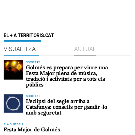
EL + A TERRITORIS.CAT
VISUALITZAT
ACTUAL
SOCIETAT
Golmés es prepara per viure una
Festa Major plena de música,
tradició i activitats per a tots els
públics
SOCIETAT
L’eclipsi del segle arriba a
Catalunya: consells per gaudir-lo
amb seguretat
PLA D' URGELL
Festa Major de Golmés