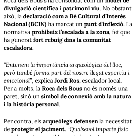
Roca dels Bous s’ha consolidat com un
model de
divulgació científica i patrimoni viu
. No obstant
això, la
declaració com a Bé Cultural d’Interès
Nacional (BCIN)
ha marcat un
punt d’inflexió
. La
normativa
prohibeix l’escalada a la zona
, fet que
ha generat
fort rebuig dins la comunitat
escaladora
.
“Entenem la importància arqueològica del lloc,
però també forma part del nostre llegat esportiu i
emocional”
, explica
Jordi Ros
, escalador local.
Per a molts, la
Roca dels Bous
no és només una
paret, sinó un
símbol de connexió amb la natura
i la història personal
.
Per contra, els
arqueòlegs defensen
la necessitat
de
protegir el jaciment
.
“Qualsevol impacte físic