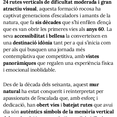
24 rutes verticals de dificultat moderada i gran
atractiu visual
, aquesta formació rocosa ha
captivat generacions d’escaladors i amants de la
natura, que fa
sis dècades
que s’hi enfilen d’ençà
que es van obrir les primeres vies als
anys 60
. La
seva
accessibilitat i bellesa
la converteixen en
una
destinació idònia
tant per a qui s’inicia com
per als qui busquen una jornada més
contemplativa que competitiva, amb
vistes
panoràmiques
que regalen una experiència física
i emocional inoblidable.
Des de la dècada dels seixanta, aquest
mur
natural
ha estat conquerit i reinterpretat per
apassionats de l’escalada que, amb esforç i
dedicació, han
obert vies
i
batejat rutes
que avui
dia són
autèntics símbols de la memòria vertical