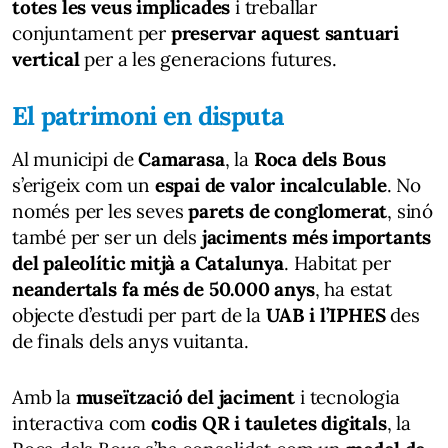
totes les veus implicades
i treballar
conjuntament per
preservar aquest santuari
vertical
per a les generacions futures.
El patrimoni en disputa
Al municipi de
Camarasa
, la
Roca dels Bous
s’erigeix com un
espai de valor incalculable
. No
només per les seves
parets de conglomerat
, sinó
també per ser un dels
jaciments més importants
del paleolític mitjà a Catalunya
. Habitat per
neandertals fa més de 50.000 anys
, ha estat
objecte d’estudi per part de la
UAB i l’IPHES
des
de finals dels anys vuitanta.
Amb la
museïtzació del jaciment
i tecnologia
interactiva com
codis QR i tauletes digitals
, la