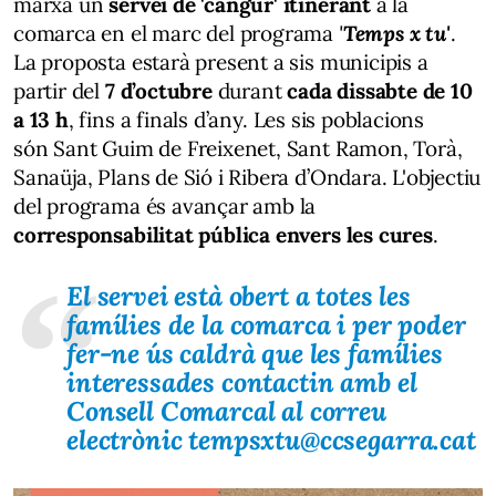
marxa un
servei de 'cangur' itinerant
a la
comarca en el marc del programa
'
Temps x tu'
.
La proposta estarà present a sis municipis a
partir del
7 d’octubre
durant
cada dissabte de 10
a 13 h
, fins a finals d’any. Les sis poblacions
són Sant Guim de Freixenet, Sant Ramon, Torà,
Sanaüja, Plans de Sió i Ribera d’Ondara. L'objectiu
del programa és avançar amb la
corresponsabilitat pública envers les cures
.
El servei està obert a totes les
famílies de la comarca i per poder
fer-ne ús caldrà que les famílies
interessades contactin amb el
Consell Comarcal al correu
electrònic tempsxtu@ccsegarra.cat