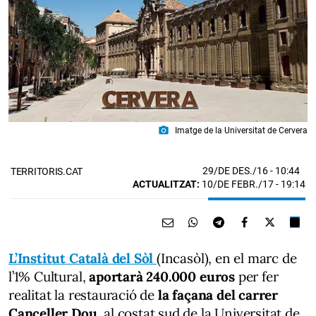
photo_camera
Imatge de la Universitat de Cervera
29/DE DES./16
- 10:44
TERRITORIS.CAT
ACTUALITZAT:
10/DE FEBR./17 - 19:14
L’Institut Català del Sòl
(Incasòl), en el marc de
l’1% Cultural,
aportarà 240.000 euros
per fer
realitat la restauració de
la façana del carrer
Canceller Dou
, al costat sud de la Universitat de