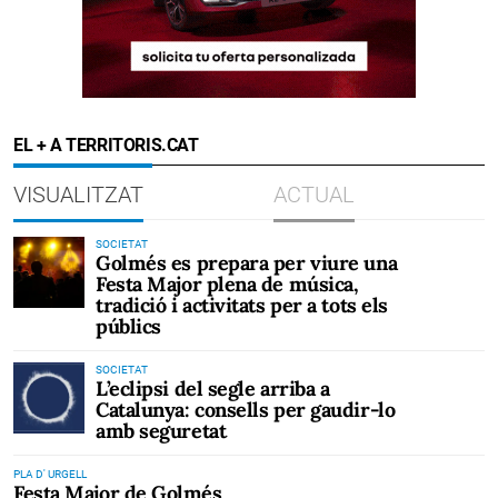
EL + A TERRITORIS.CAT
VISUALITZAT
ACTUAL
SOCIETAT
Golmés es prepara per viure una
Festa Major plena de música,
tradició i activitats per a tots els
públics
SOCIETAT
L’eclipsi del segle arriba a
Catalunya: consells per gaudir-lo
amb seguretat
PLA D' URGELL
Festa Major de Golmés