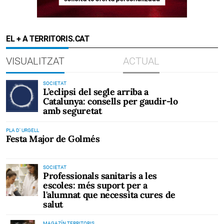
EL + A TERRITORIS.CAT
VISUALITZAT
ACTUAL
SOCIETAT
L’eclipsi del segle arriba a
Catalunya: consells per gaudir-lo
amb seguretat
PLA D' URGELL
Festa Major de Golmés
SOCIETAT
Professionals sanitaris a les
escoles: més suport per a
l'alumnat que necessita cures de
salut
MAGAZÍN TERRITORIS