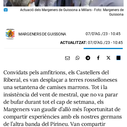
photo_camera
Actuació dels Margeners de Guissona a Millars - Foto: Margeners de
Guissona
07/D’AG./23
- 10:45
MARGENERS DE GUISSONA
ACTUALITZAT:
07/D’AG./23 - 10:45
Convidats pels amfitrions, els Castellers del
Riberal, es van desplaçar a terres rosselloneses
una setantena de camises marrons. Tot i la
insistència del vent de mestral, que no va parar
de bufar durant tot el cap de setmana, els
Margeners van gaudir d’allò més l’oportunitat de
compartir experiències amb els nostres germans
de l’altra banda del Pirineu. Van compartir