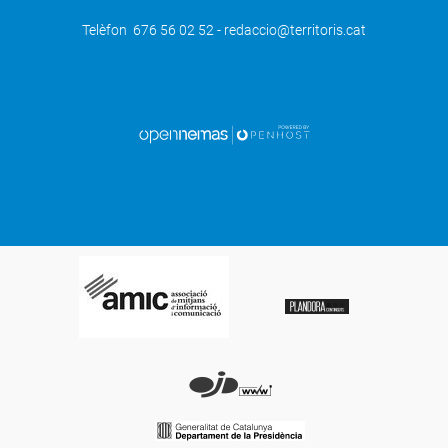
Telèfon 676 56 02 52 - redaccio@territoris.cat
SEGÜENT
Cervera, a punt per a una nova edició
de la Fira del Pa i el Cereal