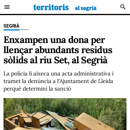
menu
search
SEGRIÀ
Enxampen una dona per
llençar abundants residus
sòlids al riu Set, al Segrià
La policia li aixeca una acta administrativa i
tramet la denúncia a l'Ajuntament de Lleida
perquè determini la sanció