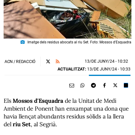
photo_camera
Imatge dels residus abocats al riu Set. Foto: Mossos d'Esquadra
13/DE JUNY/24
- 10:32
ACN / REDACCIÓ
ACTUALITZAT:
13/DE JUNY/24 - 10:33
Els
Mossos d'Esquadra
de la Unitat de Medi
Ambient de Ponent han enxampat una dona que
havia llençat abundants residus sòlids a la llera
del
riu Set
, al Segrià.