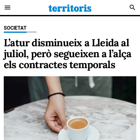
menu
search
SOCIETAT
L’atur disminueix a Lleida al
juliol, però segueixen a l’alça
els contractes temporals