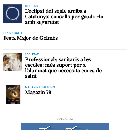
SOCIETAT
L’eclipsi del segle arriba a
Catalunya: consells per gaudir-lo
amb seguretat
PLA D' URGELL
Festa Major de Golmés
SOCIETAT
Professionals sanitaris a les
escoles: més suport per a
l'alumnat que necessita cures de
salut
MAGAZÍN TERRITORIS
Magazín 79