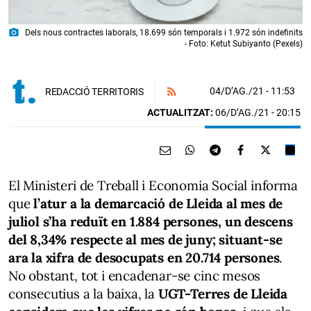
photo_camera
Dels nous contractes laborals, 18.699 són temporals i 1.972 són indefinits
- Foto: Ketut Subiyanto (Pexels)
04/D’AG./21
- 11:53
REDACCIÓ TERRITORIS
ACTUALITZAT:
06/D’AG./21 - 20:15
El Ministeri de Treball i Economia Social informa
que
l’atur a la demarcació de Lleida al mes de
juliol s’ha reduït en 1.884 persones, un descens
del 8,34% respecte al mes de juny; situant-se
ara la xifra de desocupats en 20.714 persones
.
No obstant, tot i encadenar-se cinc mesos
consecutius a la baixa, la
UGT-Terres de Lleida